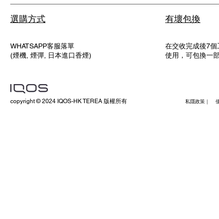
選購方式
有壞包換
WHATSAPP客服落單
在交收完成後7個
(煙機, 煙彈, 日本進口香煙)
使用，可包換一
copyright © 2024 IQOS-HK TEREA 版權所有
私隱政策｜ 