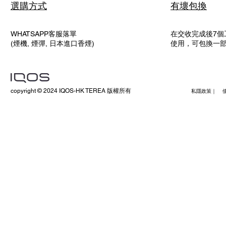
選購方式
有壞包換
WHATSAPP客服落單
在交收完成後7個
(煙機, 煙彈, 日本進口香煙)
使用，可包換一
copyright © 2024 IQOS-HK TEREA 版權所有
私隱政策｜ 