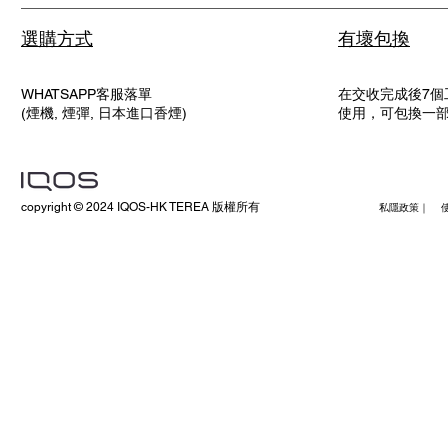
選購方式
有壞包換
WHATSAPP客服落單
在交收完成後7個
(煙機, 煙彈, 日本進口香煙)
使用，可包換一
copyright © 2024 IQOS-HK TEREA 版權所有
私隱政策｜ 