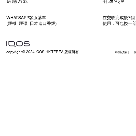
選購方式
有壞包換
WHATSAPP客服落單
在交收完成後7個
(煙機, 煙彈, 日本進口香煙)
使用，可包換一
copyright © 2024 IQOS-HK TEREA 版權所有
私隱政策｜ 