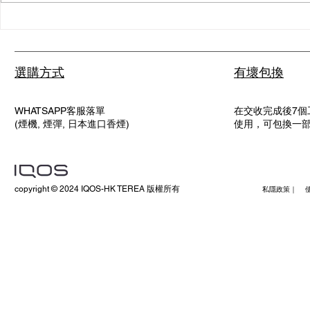
新手必看：IQOS煙彈點用先
ILUMA P
啱？完整教學
家真實體驗
選購方式
有壞包換
WHATSAPP客服落單
在交收完成後7個
(煙機, 煙彈, 日本進口香煙)
使用，可包換一
copyright © 2024 IQOS-HK TEREA 版權所有
私隱政策｜ 