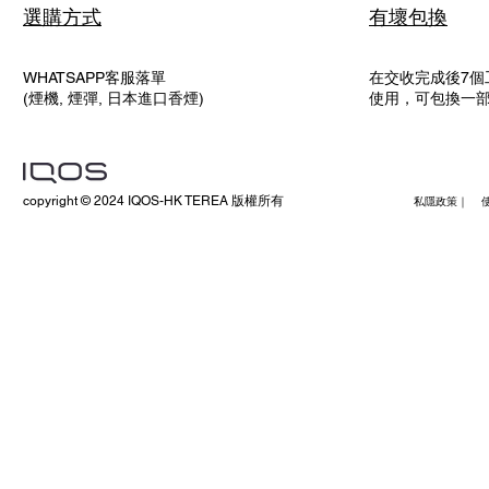
選購方式
有壞包換
WHATSAPP客服落單
在交收完成後7個
(煙機, 煙彈, 日本進口香煙)
使用，可包換一
copyright © 2024 IQOS-HK TEREA 版權所有
私隱政策｜ 