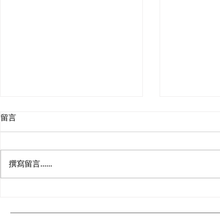
留言
撰寫留言......
新手必看：IQOS煙彈點用先
ILUMA P
啱？完整教學
家真實體驗