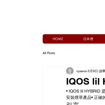
HOME
日本煙
All Posts
cyseox
5月9日
讀畢
IQOS l
• IQOS lil 
安裝煙草產品• 正