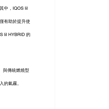
QOS lil 
僅有助於提升使
 HYBRID 的
系統。與傳統燃燒型
入的氣霧。