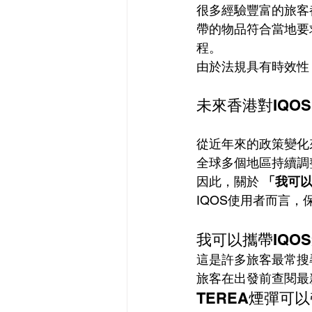
很多經驗豐富的旅客
帶的物品符合當地要
程。
由於法規具有時效性
未來香港對IQO
從近年來的政策變化
全球多個地區持續調
因此，關於 
「我可以
IQOS使用者而言
我可以攜帶IQO
這是許多旅客最常搜
旅客在出發前查閱最
TEREA煙彈可