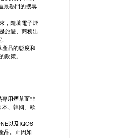
地區最熱門的搜尋
來，隨著電子煙
是旅遊、商務出
定。
草產品的態度和
的政策。
熱專用煙草而非
日本、韓國、歐
NE以及IQOS 
套產品。正因如