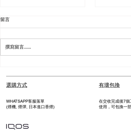
留言
撰寫留言......
新手必看：IQOS煙彈點用先
ILUMA P
啱？完整教學
家真實體驗
選購方式
有壞包換
WHATSAPP客服落單
在交收完成後7個
(煙機, 煙彈, 日本進口香煙)
使用，可包換一