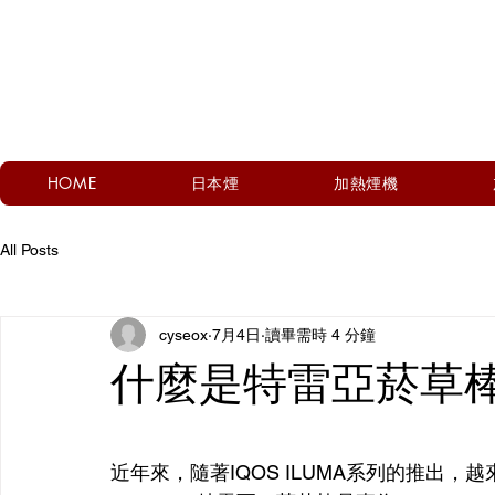
HOME
日本煙
加熱煙機
All Posts
cyseox
7月4日
讀畢需時 4 分鐘
什麼是特雷亞菸草
近年來，隨著IQOS ILUMA系列的推出，